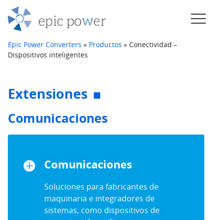
Saltar al contenido
Navegación principal
Epic Power Converters
»
Productos
»
Conectividad –
Dispositivos inteligentes
Extensiones
Comunicaciones
Comunicaciones
Soluciones para fabricantes de
maquinaria e integradores de
sistemas, como dispositivos de