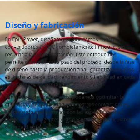
Diseño y fabricación
En Epic Power, diseñamos y fabricamos nuestros
convertidores DC/DC completamente in-house, sin
recurrir a la subcontratación. Este enfoque nos
permite controlar cada paso del proceso, desde la fase
de diseño hasta la producción final, garantizando altos
estándares de calidad, rendimiento y fiabilidad en cada
uno de nuestros productos.
Al no depender de terceros, podemos optimizar la
eficiencia y adaptabilidad de nuestros convertidores,
asegurando que cumplan con las especificaciones
técnicas más exigentes y las necesidades particulares
de cada cliente.