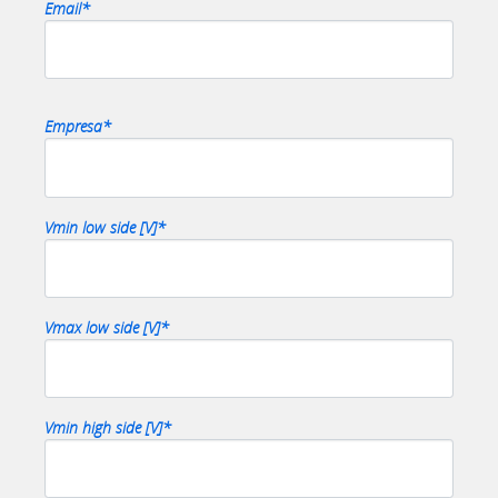
Email*
Empresa*
Vmin low side [V]*
Vmax low side [V]*
Vmin high side [V]*