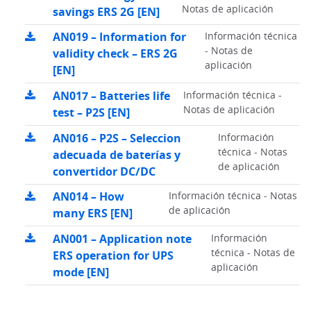
Notas de aplicación
savings ERS 2G [EN]
AN019 – Information for
Información técnica
- Notas de
validity check – ERS 2G
aplicación
[EN]
AN017 – Batteries life
Información técnica -
Notas de aplicación
test – P2S [EN]
AN016 – P2S – Seleccion
Información
técnica - Notas
adecuada de baterías y
de aplicación
convertidor DC/DC
AN014 – How
Información técnica - Notas
de aplicación
many ERS [EN]
AN001 – Application note
Información
técnica - Notas de
ERS operation for UPS
aplicación
mode [EN]