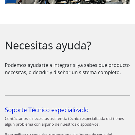
Saltar al contenido
Necesitas ayuda?
Podemos ayudarte a integrar si ya sabes qué producto
necesitas, o decidir y diseñar un sistema completo.
Soporte Técnico especializado
Contáctanos si necesitas asistencia técnica especializada o si tienes
algún problema con alguno de nuestros dispositivos.
Para agilizar tu consulta, proporciona el número de serie del