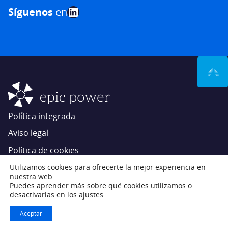
LinkedIn
Síguenos
en
Política integrada
Aviso legal
Política de cookies
Ajustes de cookies
Utilizamos cookies para ofrecerte la mejor experiencia en
nuestra web.
Estrategia de innovación
Puedes aprender más sobre qué cookies utilizamos o
desactivarlas en los
ajustes
.
Epic Power Converters © 2026
Aceptar