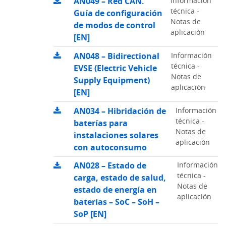
AN049 – Red CAN.
Información
técnica -
Guía de configuración
Notas de
de modos de control
aplicación
[EN]
AN048 – Bidirectional
Información
técnica -
EVSE (Electric Vehicle
Notas de
Supply Equipment)
aplicación
[EN]
AN034 – Hibridación de
Información
técnica -
baterías para
Notas de
instalaciones solares
aplicación
con autoconsumo
AN028 – Estado de
Información
técnica -
carga, estado de salud,
Notas de
estado de energía en
aplicación
baterías – SoC – SoH –
SoP [EN]