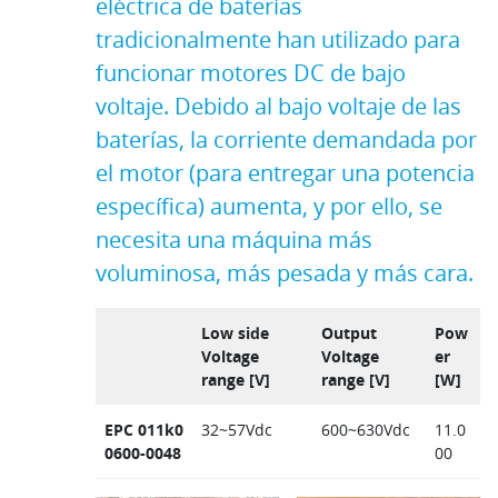
eléctrica de baterías
tradicionalmente han utilizado para
funcionar motores DC de bajo
voltaje. Debido al bajo voltaje de las
baterías, la corriente demandada por
el motor (para entregar una potencia
específica) aumenta, y por ello, se
necesita una máquina más
voluminosa, más pesada y más cara.
Low side
Output
Pow
Voltage
Voltage
er
range [V]
range [V]
[W]
EPC 011k0
32~57Vdc
600~630Vdc
11.0
0600-0048
00