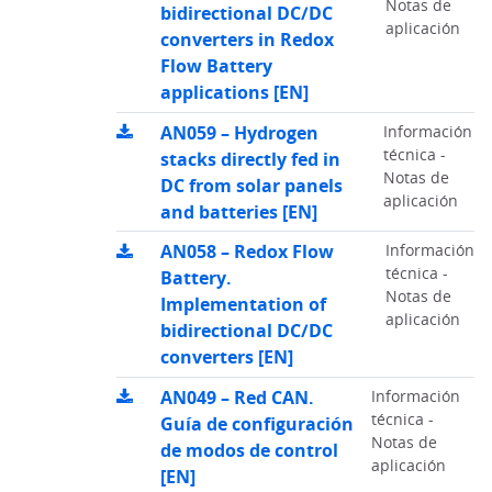
Notas de
bidirectional DC/DC
aplicación
converters in Redox
Flow Battery
applications [EN]
AN059 – Hydrogen
Información
técnica -
stacks directly fed in
Notas de
DC from solar panels
aplicación
and batteries [EN]
AN058 – Redox Flow
Información
técnica -
Battery.
Notas de
Implementation of
aplicación
bidirectional DC/DC
converters [EN]
AN049 – Red CAN.
Información
técnica -
Guía de configuración
Notas de
de modos de control
aplicación
[EN]