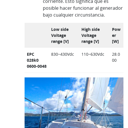
corriente. Esto significa que es
posible hacer funcionar al generador
bajo cualquier circunstancia.
Low side
High side
Pow
Voltage
Voltage
er
range [V]
range [V]
[W]
EPC
830~430Vdc
110~630Vdc
28.0
028k0
00
0600-0048