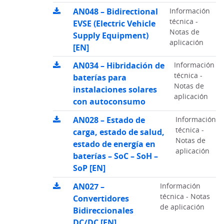
AN048 – Bidirectional
Información
técnica -
EVSE (Electric Vehicle
Notas de
Supply Equipment)
aplicación
[EN]
AN034 – Hibridación de
Información
técnica -
baterías para
Notas de
instalaciones solares
aplicación
con autoconsumo
AN028 – Estado de
Información
técnica -
carga, estado de salud,
Notas de
estado de energía en
aplicación
baterías – SoC – SoH –
SoP [EN]
AN027 –
Información
técnica - Notas
Convertidores
de aplicación
Bidireccionales
DC/DC [EN]