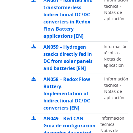
AN061 – Isolated and
técnica -
transformerless
Notas de
bidirectional DC/DC
aplicación
converters in Redox
Flow Battery
applications [EN]
AN059 – Hydrogen
Información
técnica -
stacks directly fed in
Notas de
DC from solar panels
aplicación
and batteries [EN]
AN058 – Redox Flow
Información
técnica -
Battery.
Notas de
Implementation of
aplicación
bidirectional DC/DC
converters [EN]
AN049 – Red CAN.
Información
técnica -
Guía de configuración
Notas de
de modos de control