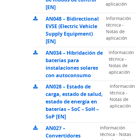
aplicación
[EN]
AN048 – Bidirectional
Información
técnica -
EVSE (Electric Vehicle
Notas de
Supply Equipment)
aplicación
[EN]
AN034 – Hibridación de
Información
técnica -
baterías para
Notas de
instalaciones solares
aplicación
con autoconsumo
AN028 – Estado de
Información
técnica -
carga, estado de salud,
Notas de
estado de energía en
aplicación
baterías – SoC – SoH –
SoP [EN]
AN027 –
Información
técnica - Notas
Convertidores