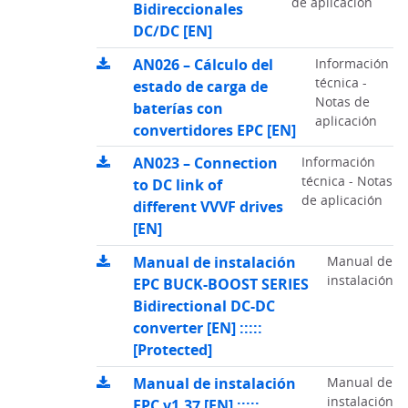
de aplicación
Bidireccionales
DC/DC [EN]
AN026 – Cálculo del
Información
técnica -
estado de carga de
Notas de
baterías con
aplicación
convertidores EPC [EN]
AN023 – Connection
Información
técnica - Notas
to DC link of
de aplicación
different VVVF drives
[EN]
Manual de instalación
Manual de
instalación
EPC BUCK-BOOST SERIES
Bidirectional DC-DC
converter [EN] :::::
[Protected]
Manual de instalación
Manual de
instalación
EPC v1.37 [EN] :::::