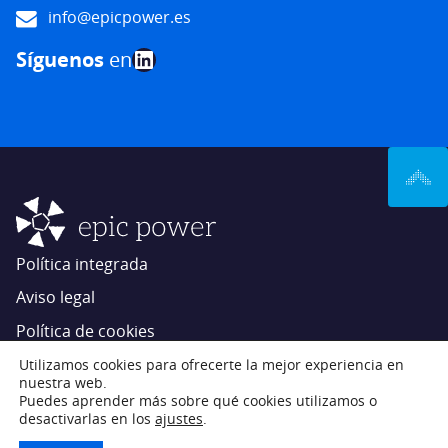
info@epicpower.es
LinkedIn
Síguenos
en
Política integrada
Aviso legal
Política de cookies
Ajustes de cookies
Utilizamos cookies para ofrecerte la mejor experiencia en
nuestra web.
Estrategia de innovación
Puedes aprender más sobre qué cookies utilizamos o
desactivarlas en los
ajustes
.
Epic Power Converters © 2026