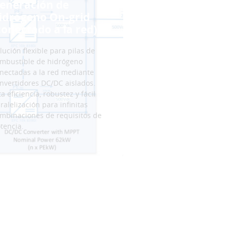
eneración de
idrógeno On-grid
conectado a la red)
lución flexible para pilas de
mbustible de hidrógeno
nectadas a la red mediante
nvertidores DC/DC aislados.
ta eficiencia, robustez y fácil
ralelización para infinitas
mbinaciones de requisitos de
tencia.