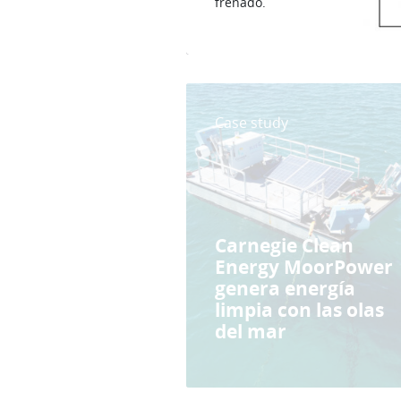
frenado.
Case study
Carnegie Clean
Energy MoorPower
genera energía
limpia con las olas
del mar