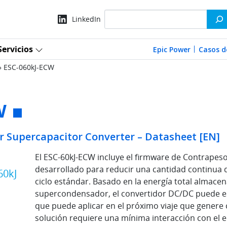
Search
LinkedIn
Servicios
Epic Power
Casos d
»
ESC-060kJ-ECW
W
er Supercapacitor Converter – Datasheet [EN]
El ESC-60kJ-ECW incluye el firmware de Contrapeso
desarrollado para reducir una cantidad continua 
60kJ
ciclo estándar. Basado en la energía total almace
supercondensador, el convertidor DC/DC puede es
que puede aplicar en el próximo viaje que genere 
solución requiere una mínima interacción con el 