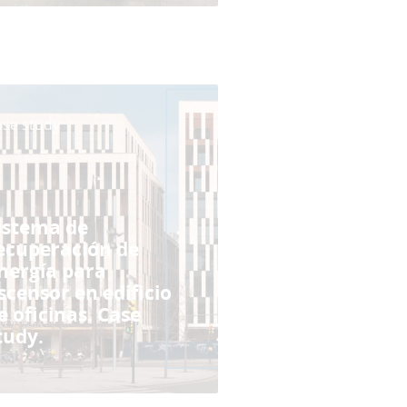
ase study
istema de
ecuperación de
nergía para
scensor en edificio
e oficinas. Case
tudy.