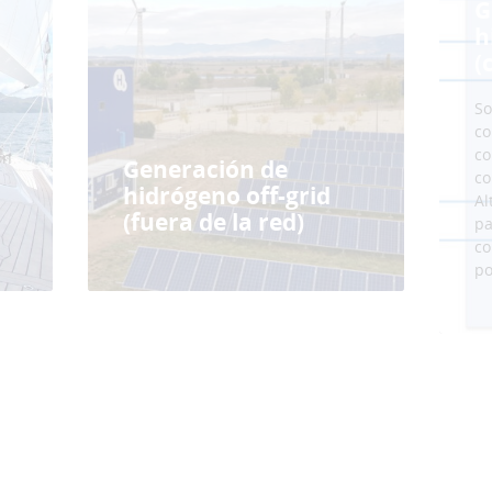
G
h
(
n
So
co
co
on
Generación de
co
hidrógeno off-grid
Al
(fuera de la red)
pa
co
po