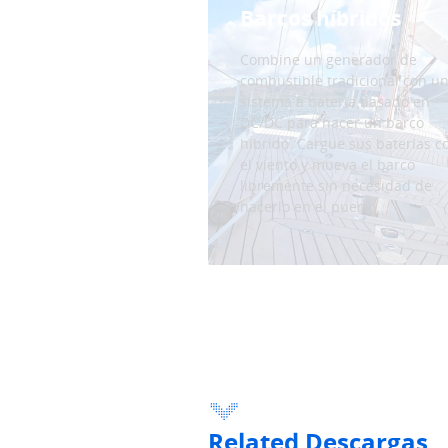
Barcos híbridos
Combine un generador de
combustible tradicional con u
sistema a batería basado en
DC/DC para hacer un barco
híbrido. Cargue sus baterías c
el viento y mueva el barco
libremente sin necesidad de
hacerlo en el puerto.
Related Descargas