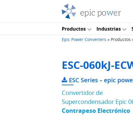
Saltar al contenido
Navegación principal
Productos
Industrias
Epic Power Converters
»
Productos
ESC-060kJ-EC
ESC Series – epic pow
Convertidor de
Supercondensador Epic 0
Contrapeso Electrónico