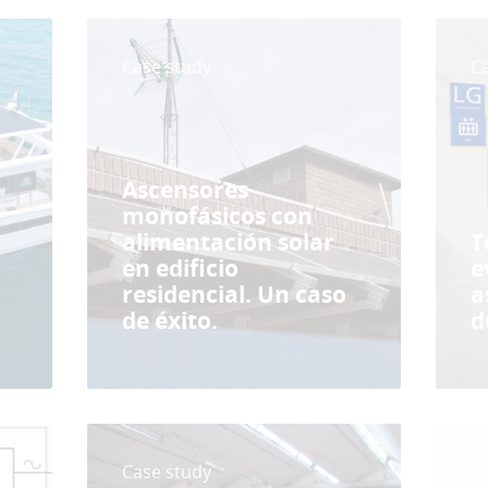
Case study
C
Ascensores
monofásicos con
alimentación solar
T
en edificio
e
residencial. Un caso
a
de éxito.
d
Case study
C