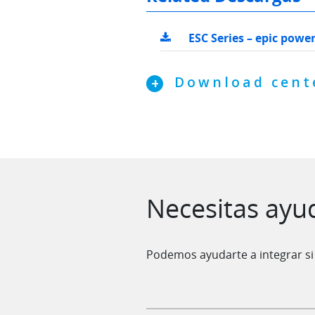
ESC Series – epic powe
Download cent
Saltar al contenido
Necesitas ayu
Podemos ayudarte a integrar si 