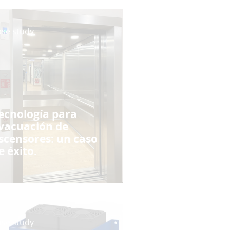
ase study
ecnología para
vacuación de
scensores: un caso
e éxito.
ase study