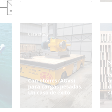
Case study
C
S
r
e
Carretones (AGVs)
a
para cargas pesadas.
d
Un caso de éxito.
s