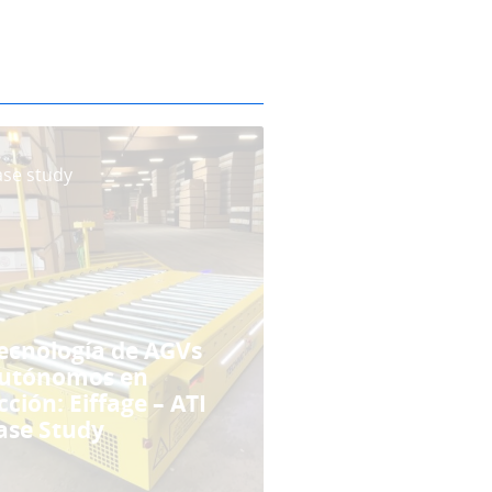
ase study
ecnología de AGVs
utónomos en
cción: Eiffage – ATI
ase Study