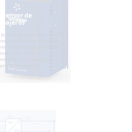
scensor de
asajeros
 puede lograr un menor uso o
 reducción total de energía de
 red con soluciones basadas en
nvertidores DC/DC
imentados por batería y/o
percondensadores.
ase study