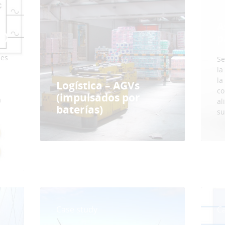
A
s)
p
les
Se
la
la
Logística – AGVs
co
(impulsados por
a
al
baterías)
su
s
Case study
C