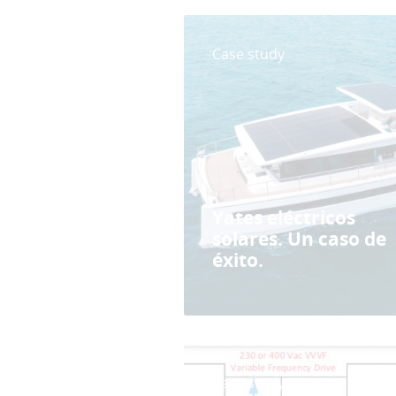
Case study
Yates eléctricos
solares. Un caso de
éxito.
Case study