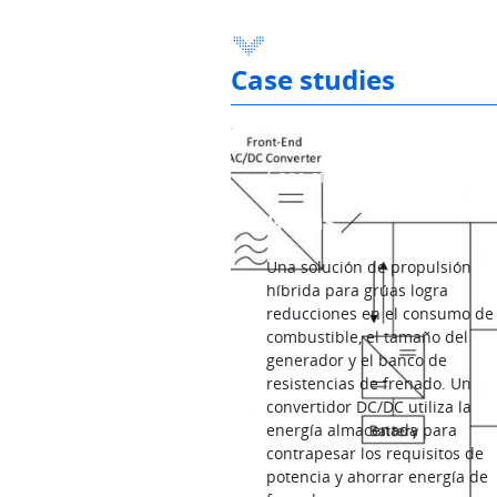
Case studies
Case study
Grúas
Una solución de propulsión
híbrida para grúas logra
reducciones en el consumo de
combustible, el tamaño del
generador y el banco de
resistencias de frenado. Un
convertidor DC/DC utiliza la
energía almacenada para
contrapesar los requisitos de
potencia y ahorrar energía de