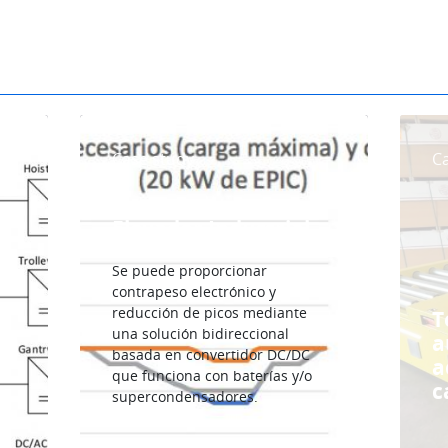
Case study
C
Elevador Industrial
Se puede proporcionar
contrapeso electrónico y
reducción de picos mediante
T
una solución bidireccional
a
basada en convertidor DC/DC
a
que funciona con baterías y/o
c
supercondensadores.