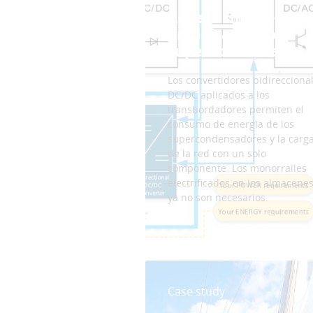
AGVs & shuttles
(impulsados con
supercondensadore
Los convertidores bidirecciona
DC/DC aplicados a los
transbordadores permiten el
consumo de energía de los
supercondensadores y la carg
de la red con un solo
componente. Los monorraíles
electrificados en los almacene
ya no son necesarios.
Case study