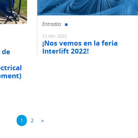
Entradas
12 Abr 2022
¡Nos vemos en la feria
Interlift 2022!
 de
ectrical
pment)
entradas
1
2
»