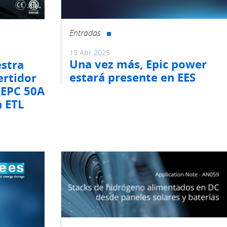
Entradas
15 Abr 2025
Una vez más, Epic power
estra
estará presente en EES
ertidor
 EPC 50A
n ETL