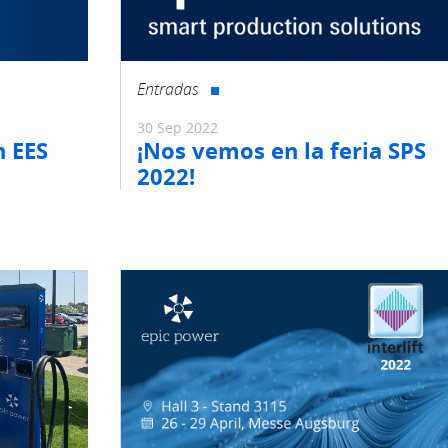
Entradas
30 Sep 2022
n EES
¡Nos vemos en la feria SPS
2022!