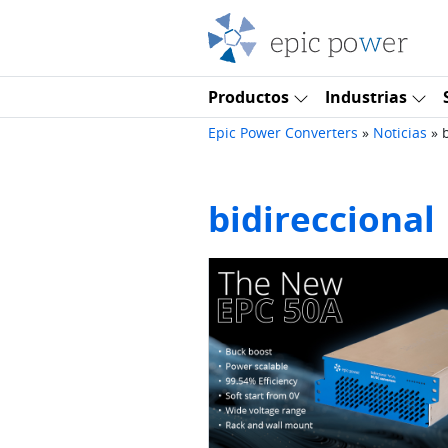
Saltar al contenido
Navegación principal
Productos
Industrias
Epic Power Converters
»
Noticias
»
bidireccional