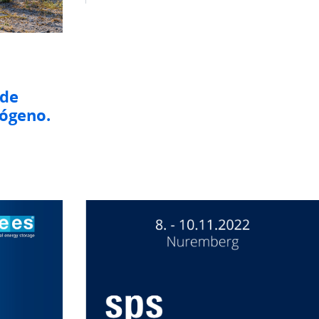
 de
rógeno.