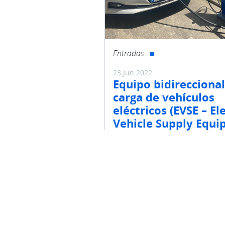
Entradas
23 Jun 2022
Equipo bidireccional
carga de vehículos
eléctricos (EVSE – El
Vehicle Supply Equi
Navegación de 