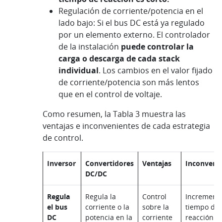
Regulación de corriente/potencia en el
lado bajo: Si el bus DC está ya regulado
por un elemento externo. El controlador
de la instalación
puede controlar la
carga o descarga de cada stack
individual
. Los cambios en el valor fijado
de corriente/potencia son más lentos
que en el control de voltaje.
Como resumen, la Tabla 3 muestra las
ventajas e inconvenientes de cada estrategia
de control.
Inversor
Convertidores
Ventajas
Inconveni
DC/DC
Regula
Regula la
Control
Incrementa
el bus
corriente o la
sobre la
tiempo de
DC
potencia en la
corriente
reacción