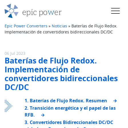
Saltar al contenido
Navegación principal
Epic Power Converters
»
Noticias
»
Baterías de Flujo Redox.
Implementación de convertidores bidireccionales DC/DC
06 Jul 2023
Baterías de Flujo Redox.
Implementación de
convertidores bidireccionales
DC/DC
1. Baterías de Flujo Redox. Resumen
2. Transición energética y el papel de las
RFB.
3. Convertidores Bidireccionales DC/DC