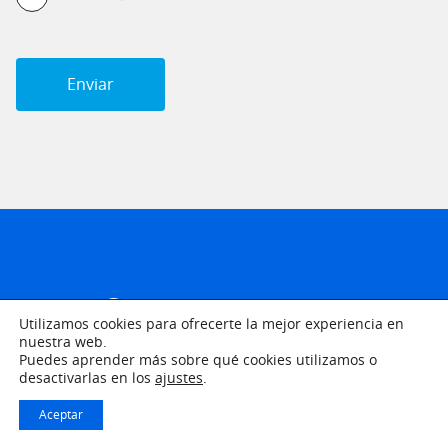
Certificaciones
Utilizamos cookies para ofrecerte la mejor experiencia en
nuestra web.
Puedes aprender más sobre qué cookies utilizamos o
Estas certificaciones garantizan a nuestros clientes
desactivarlas en los
ajustes
.
que nuestros procesos serán mejores, más
controlados, más competitivos y más respetuosos con
Aceptar
el medio ambiente.