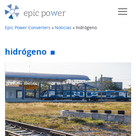
Saltar al contenido
Navegación principal
Epic Power Converters
»
Noticias
»
hidrógeno
hidrógeno