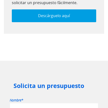
solicitar un presupuesto fácilmente.
Descárguelo aquí
Solicita un presupuesto
Por fav
Nombre*