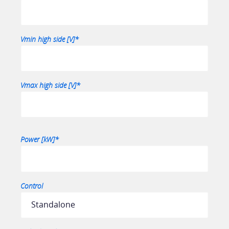
Vmin high side [V]*
Vmax high side [V]*
Power [kW]*
Control