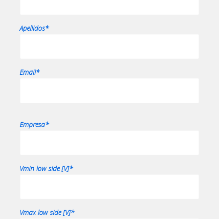
Apellidos*
Email*
Empresa*
Vmin low side [V]*
Vmax low side [V]*