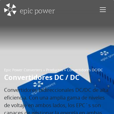
Saltar al contenido
Navegación principal
Epic Power Converters
»
Productos
»
Convertidores DC/DC
Convertidores DC / DC
Convertidores bidireccionales DC/DC de alta
eficiencia. Con una amplia gama de niveles
de voltaje en ambos lados, los EPC´s son
capaces de gestionar la energía en ambas