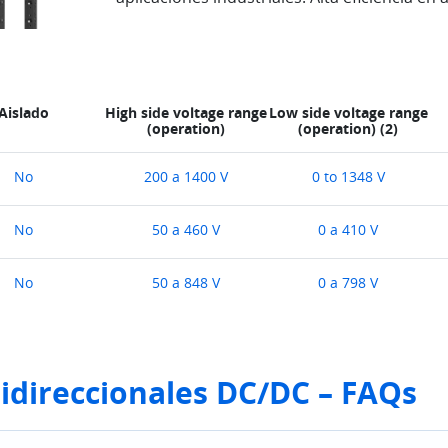
Aislado
High side voltage range
Low side voltage range
(operation)
(operation) (2)
No
200 a 1400 V
0 to 1348 V
No
50 a 460 V
0 a 410 V
No
50 a 848 V
0 a 798 V
idireccionales DC/DC – FAQs