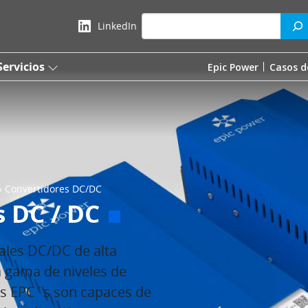
Search
LinkedIn
Servicios
Epic Power
Casos d
»
Convertidores DC/DC
 DC / DC
ales DC/DC de alta
a gama de niveles de
os EPC´s son capaces de