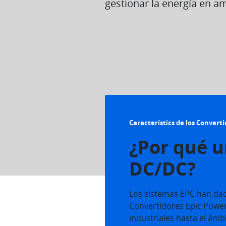
gestionar la energía en a
Característics de los Convert
¿Por qué u
DC/DC?
Los sistemas EPC han dad
Convertidores Epic Powe
industriales hasta el ámb