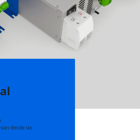
al
s
van desde las