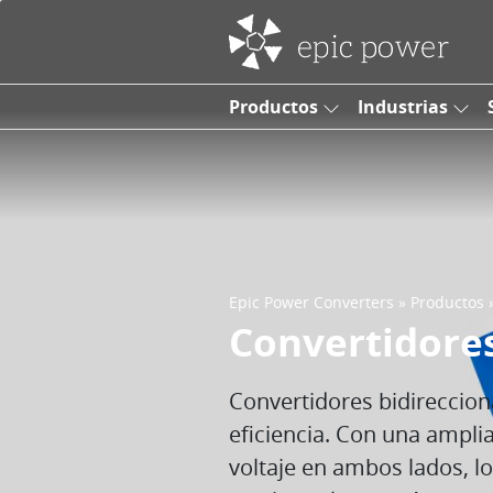
Saltar al contenido
Navegación principal
Productos
Industrias
Epic Power Converters
»
Productos
Convertidores
Convertidores bidireccion
eficiencia. Con una ampli
voltaje en ambos lados, l