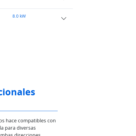
8.0 kW
cionales
los hace compatibles con
da para diversas
 ambas direcciones.