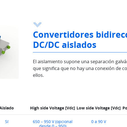
Convertidores bidirec
DC/DC aislados
El aislamiento supone una separación galván
que significa que no hay una conexión de co
ellos.
Aislado
High side Voltage [Vdc]
Low side Voltage [Vdc]
Po
Sí
650 – 950 V (opcional
0 a 90 V
desde 0 – 950)