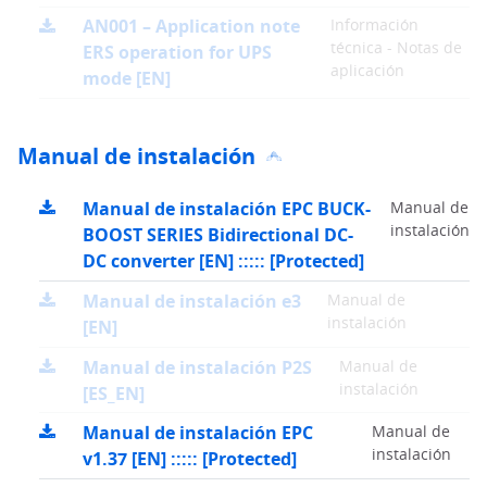
AN001 – Application note
Información
técnica - Notas de
ERS operation for UPS
aplicación
mode [EN]
Manual de instalación
Manual de instalación EPC BUCK-
Manual de
instalación
BOOST SERIES Bidirectional DC-
DC converter [EN] ::::: [Protected]
Manual de instalación e3
Manual de
instalación
[EN]
Manual de instalación P2S
Manual de
instalación
[ES_EN]
Manual de instalación EPC
Manual de
instalación
v1.37 [EN] ::::: [Protected]