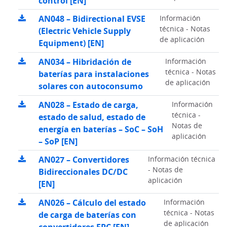
control [EN]
AN048 – Bidirectional EVSE
Información
técnica - Notas
(Electric Vehicle Supply
de aplicación
Equipment) [EN]
AN034 – Hibridación de
Información
técnica - Notas
baterías para instalaciones
de aplicación
solares con autoconsumo
AN028 – Estado de carga,
Información
técnica -
estado de salud, estado de
Notas de
energía en baterías – SoC – SoH
aplicación
– SoP [EN]
AN027 – Convertidores
Información técnica
- Notas de
Bidireccionales DC/DC
aplicación
[EN]
AN026 – Cálculo del estado
Información
técnica - Notas
de carga de baterías con
de aplicación
convertidores EPC [EN]