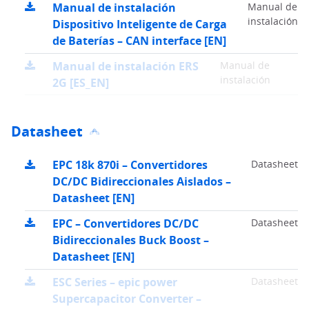
Manual de instalación
Manual de
instalación
Dispositivo Inteligente de Carga
de Baterías – CAN interface [EN]
Manual de instalación ERS
Manual de
instalación
2G [ES_EN]
Datasheet
EPC 18k 870i – Convertidores
Datasheet
DC/DC Bidireccionales Aislados –
Datasheet [EN]
EPC – Convertidores DC/DC
Datasheet
Bidireccionales Buck Boost –
Datasheet [EN]
ESC Series – epic power
Datasheet
Supercapacitor Converter –