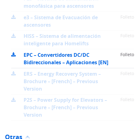
monofásica para ascensores
e3 – Sistema de Evacuación de
Folleto
ascensores
HISS – Sistema de alimentación
Folleto
inteligente para Homelifts
EPC – Convertidores DC/DC
Folleto
Bidireccionales – Aplicaciones [EN]
ERS – Energy Recovery System –
Folleto
Brochure – [French] – Previous
Version
P2S – Power Supply for Elevators –
Folleto
Brochure – [French] – Previous
Version
Otras