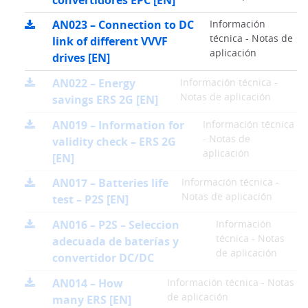
AN023 – Connection to DC
Información
técnica - Notas de
link of different VVVF
aplicación
drives [EN]
AN022 – Energy
Información técnica -
Notas de aplicación
savings ERS 2G [EN]
AN019 – Information for
Información técnica
- Notas de
validity check – ERS 2G
aplicación
[EN]
AN017 – Batteries life
Información técnica -
Notas de aplicación
test – P2S [EN]
AN016 – P2S – Seleccion
Información
técnica - Notas
adecuada de baterías y
de aplicación
convertidor DC/DC
AN014 – How
Información técnica - Notas
de aplicación
many ERS [EN]