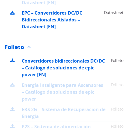
Datasheet [EN]
EPC – Convertidores DC/DC
Datasheet
Bidireccionales Aislados –
Datasheet [EN]
Folleto
Convertidores bidireccionales DC/DC
Folleto
– Catálogo de soluciones de epic
power [EN]
Energía Inteligente para Ascensores
Folleto
– Catálogo de soluciones de epic
power
ERS 2G – Sistema de Recuperación de
Folleto
Energía
P2S – Sistema de alimentación
Folleto