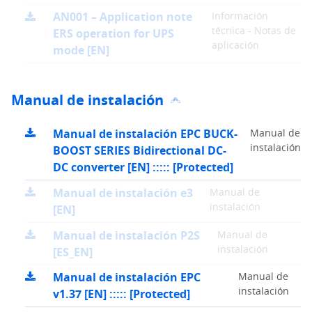
AN001 – Application note
Información
técnica - Notas de
ERS operation for UPS
aplicación
mode [EN]
Manual de instalación
Manual de instalación EPC BUCK-
Manual de
instalación
BOOST SERIES Bidirectional DC-
DC converter [EN] ::::: [Protected]
Manual de instalación e3
Manual de
instalación
[EN]
Manual de instalación P2S
Manual de
instalación
[ES_EN]
Manual de instalación EPC
Manual de
instalación
v1.37 [EN] ::::: [Protected]