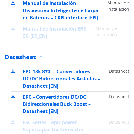
Manual de instalación
Manual de
instalación
Dispositivo Inteligente de Carga
de Baterías – CAN interface [EN]
Manual de instalación ERS
Manual de
instalación
2G [ES_EN]
Datasheet
EPC 18k 870i – Convertidores
Datasheet
DC/DC Bidireccionales Aislados –
Datasheet [EN]
EPC – Convertidores DC/DC
Datasheet
Bidireccionales Buck Boost –
Datasheet [EN]
ESC Series – epic power
Datasheet
Supercapacitor Converter –