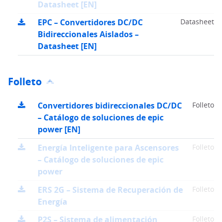
Datasheet [EN]
EPC – Convertidores DC/DC
Datasheet
Bidireccionales Aislados –
Datasheet [EN]
Folleto
Convertidores bidireccionales DC/DC
Folleto
– Catálogo de soluciones de epic
power [EN]
Energía Inteligente para Ascensores
Folleto
– Catálogo de soluciones de epic
power
ERS 2G – Sistema de Recuperación de
Folleto
Energía
P2S – Sistema de alimentación
Folleto