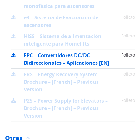
monofásica para ascensores
e3 – Sistema de Evacuación de
Folleto
ascensores
HISS – Sistema de alimentación
Folleto
inteligente para Homelifts
EPC – Convertidores DC/DC
Folleto
Bidireccionales – Aplicaciones [EN]
ERS – Energy Recovery System –
Folleto
Brochure – [French] – Previous
Version
P2S – Power Supply for Elevators –
Folleto
Brochure – [French] – Previous
Version
Otras