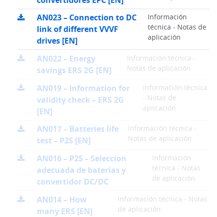
AN023 – Connection to DC
Información
técnica - Notas de
link of different VVVF
aplicación
drives [EN]
AN022 – Energy
Información técnica -
Notas de aplicación
savings ERS 2G [EN]
AN019 – Information for
Información técnica
- Notas de
validity check – ERS 2G
aplicación
[EN]
AN017 – Batteries life
Información técnica -
Notas de aplicación
test – P2S [EN]
AN016 – P2S – Seleccion
Información
técnica - Notas
adecuada de baterías y
de aplicación
convertidor DC/DC
AN014 – How
Información técnica - Notas
de aplicación
many ERS [EN]