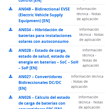
control [EN]
AN048 – Bidirectional EVSE
Información
técnica - Notas
(Electric Vehicle Supply
de aplicación
Equipment) [EN]
AN034 – Hibridación de
Información
técnica - Notas
baterías para instalaciones
de aplicación
solares con autoconsumo
AN028 – Estado de carga,
Información
técnica -
estado de salud, estado de
Notas de
energía en baterías – SoC – SoH
aplicación
– SoP [EN]
AN027 – Convertidores
Información técnica
- Notas de
Bidireccionales DC/DC
aplicación
[EN]
AN026 – Cálculo del estado
Información
técnica - Notas
de carga de baterías con
de aplicación
convertidores EPC [EN]