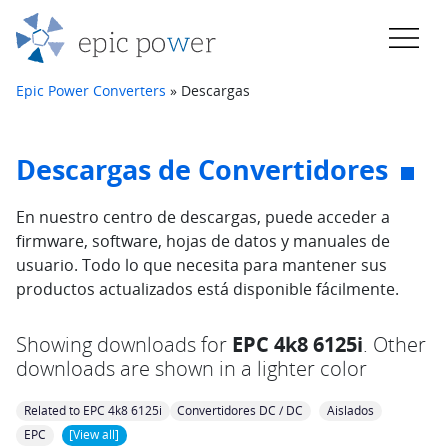
Saltar al contenido
Navegación principal
Epic Power Converters
»
Descargas
Descargas de Convertidores
En nuestro centro de descargas, puede acceder a
firmware, software, hojas de datos y manuales de
usuario. Todo lo que necesita para mantener sus
productos actualizados está disponible fácilmente.
Showing downloads for
EPC 4k8 6125i
. Other
downloads are shown in a lighter color
Related to EPC 4k8 6125i
Convertidores DC / DC
Aislados
EPC
[View all]